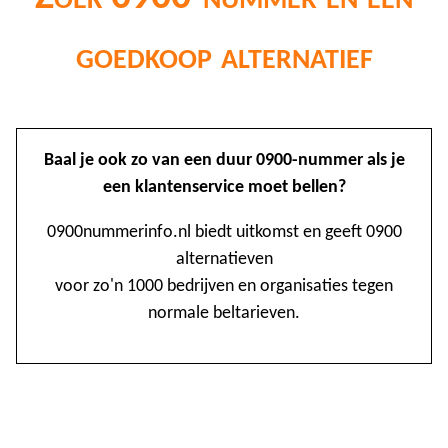
goedkoop alternatief
@
Baal je ook zo van een duur 0900-nummer als je
0
een klantenservice moet bellen?
1
0900nummerinfo.nl biedt uitkomst en geeft 0900
alternatieven
1
voor zo'n 1000 bedrijven en organisaties tegen
1
normale beltarieven.
2
3
4