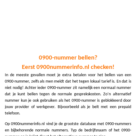
A
A
A
A
A
0900-nummer bellen?
A
Eerst 0900nummerinfo.nl checken!
A
In de meeste gevallen moet je extra betalen voor het bellen van een
0900-nummer, zelfs als men meldt dat het tegen lokaal tarief is. En dat is
A
niet nodig! Achter ieder 0900-nummer zit namelijk een normaal nummer
dat je kunt bellen tegen de normale gesprekskosten. Zo’n alternatief
A
nummer kun je ook gebruiken als het 0900-nummer is geblokkeerd door
jouw provider of werkgever. Bijvoorbeeld als je belt met een prepaid
A
telefoon.
A
Op 0900nummerinfo.nl vind je de grootste database met 0900-nummers
A
en bijbehorende normale nummers. Typ de bedrijfsnaam of het 0900-