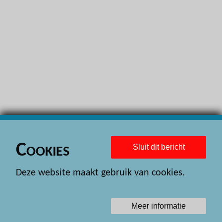
H
H
H
H
H
H
H
H
Cookies
Sluit dit bericht
H
Deze website maakt gebruik van cookies.
H
H
Meer informatie
H