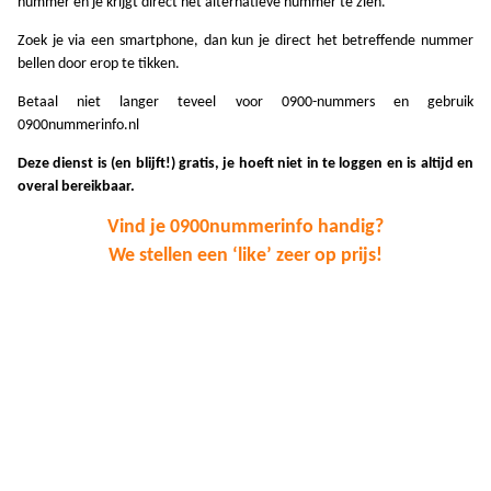
nummer en je krijgt direct het alternatieve nummer te zien.
A
Zoek je via een smartphone, dan kun je direct het betreffende nummer
A
bellen door erop te tikken.
Betaal niet langer teveel voor 0900-nummers en gebruik
A
0900nummerinfo.nl
A
Deze dienst is (en blijft!) gratis, je hoeft niet in te loggen en is altijd en
overal bereikbaar.
A
Vind je 0900nummerinfo handig?
A
We stellen een ‘like’ zeer op prijs!
A
A
A
A
A
A