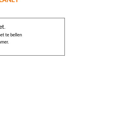
@Home
et
.
1888 nummerinformatie KPN
et te bellen
mmer.
4launch
A1-Interflow
ABN AMRO Creditcardsaldo
AB Oost
Achmea Taxi Zeevang
ADSLwinkel.nl
AEGON
Aflevertijd.nl