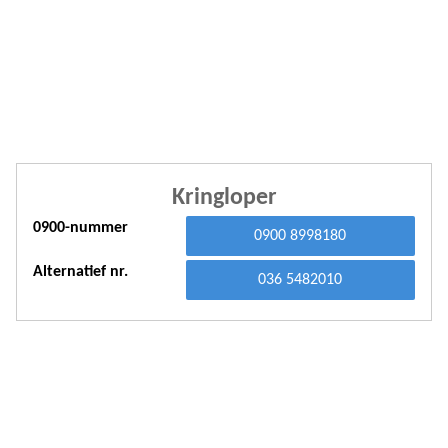
A
A
A
A
A
Kringloper
A
0900-nummer
0900 8998180
A
Alternatief nr.
A
036 5482010
A
A
A
A