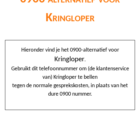
Kringloper
@
Hieronder vind je het 0900-alternatief voor
0
Kringloper
.
Gebruikt dit telefoonnummer om (de klantenservice
1
van) Kringloper te bellen
1
tegen de normale gesprekskosten, in plaats van het
1
dure 0900 nummer.
2
3
4