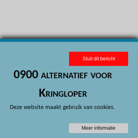
H
H
H
H
H
Sluit dit bericht
H
0900 alternatief voor
H
H
Kringloper
H
Deze website maakt gebruik van cookies.
H
H
Meer informatie
H