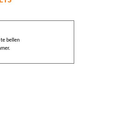
@Home
1888 nummerinformatie KPN
te bellen
mmer.
4launch
A1-Interflow
ABN AMRO Creditcardsaldo
AB Oost
Achmea Taxi Zeevang
ADSLwinkel.nl
AEGON
Aflevertijd.nl