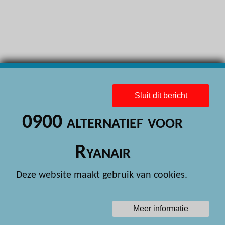
H
H
H
H
H
Sluit dit bericht
H
0900 alternatief voor
H
H
Ryanair
H
Deze website maakt gebruik van cookies.
H
H
Meer informatie
H