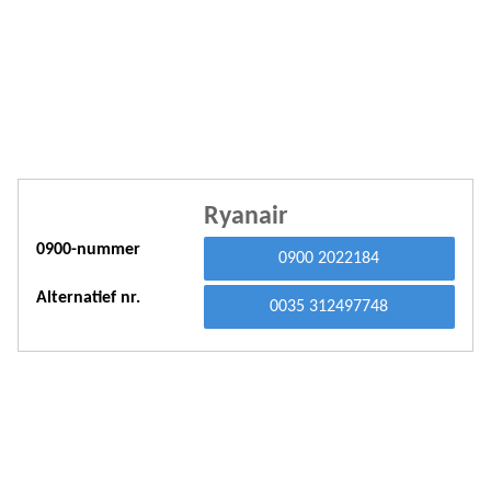
A
A
A
A
A
Ryanair
A
0900-nummer
0900 2022184
A
Alternatief nr.
A
0035 312497748
A
A
A
A