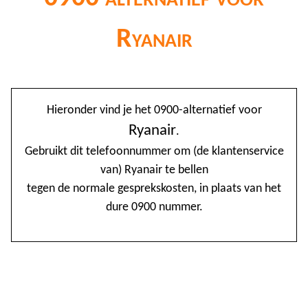
Ryanair
@
Hieronder vind je het 0900-alternatief voor
0
Ryanair
.
Gebruikt dit telefoonnummer om (de klantenservice
1
van) Ryanair te bellen
1
tegen de normale gesprekskosten, in plaats van het
1
dure 0900 nummer.
2
3
4