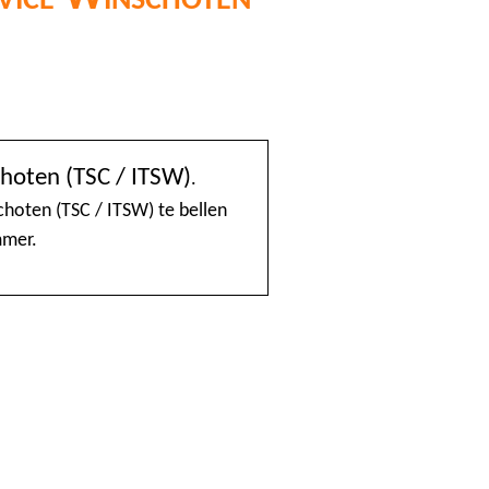
@Home
choten (TSC / ITSW)
.
1888 nummerinformatie KPN
hoten (TSC / ITSW) te bellen
mmer.
4launch
A1-Interflow
ABN AMRO Creditcardsaldo
AB Oost
Achmea Taxi Zeevang
ADSLwinkel.nl