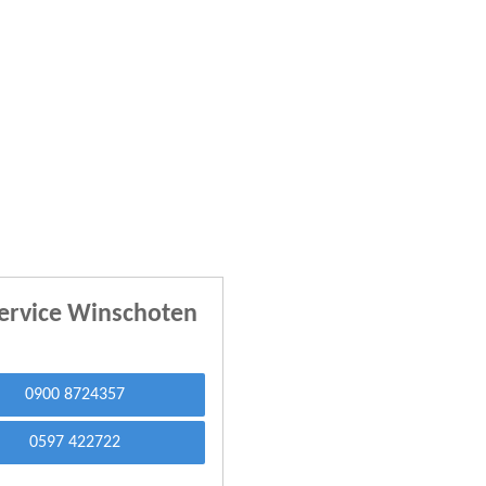
Service Winschoten
0900 8724357
0597 422722