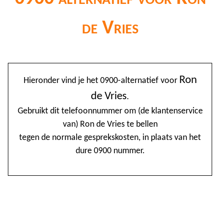
de Vries
@
Ron
Hieronder vind je het 0900-alternatief voor
0
de Vries
.
1
Gebruikt dit telefoonnummer om (de klantenservice
van) Ron de Vries te bellen
1
tegen de normale gesprekskosten, in plaats van het
1
dure 0900 nummer.
2
3
4