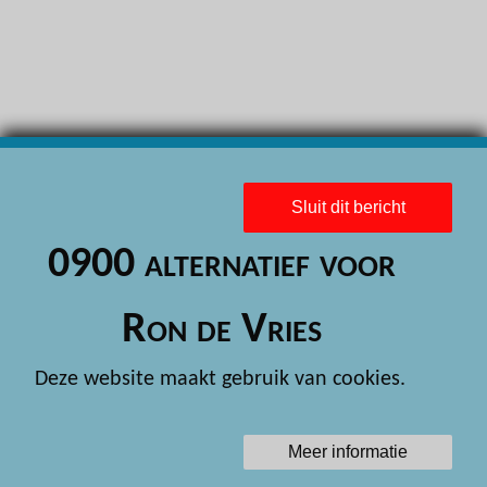
H
H
H
H
H
Sluit dit bericht
H
0900 alternatief voor
H
H
Ron de Vries
H
Deze website maakt gebruik van cookies.
H
H
Meer informatie
H