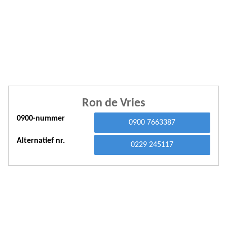
A
A
A
A
A
Ron de Vries
A
0900-nummer
A
0900 7663387
A
Alternatief nr.
0229 245117
A
A
A
A