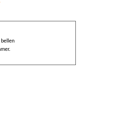
@Home
1888 nummerinformatie KPN
 bellen
mmer.
4launch
A1-Interflow
ABN AMRO Creditcardsaldo
AB Oost
Achmea Taxi Zeevang
ADSLwinkel.nl
AEGON
Aflevertijd.nl