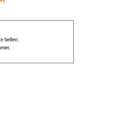
@Home
1888 nummerinformatie KPN
e bellen
mmer.
4launch
A1-Interflow
ABN AMRO Creditcardsaldo
AB Oost
Achmea Taxi Zeevang
ADSLwinkel.nl
AEGON
Aflevertijd.nl