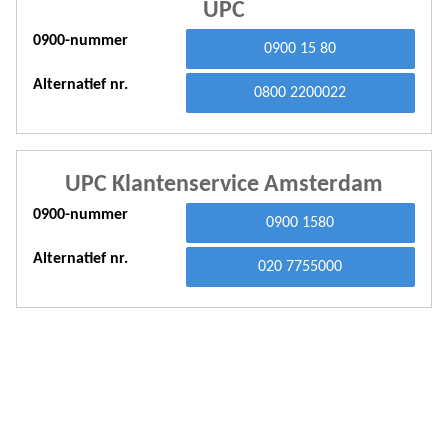
UPC
A
0900-nummer
0900 15 80
A
Alternatief nr.
0800 2200022
A
A
UPC Klantenservice Amsterdam
A
0900-nummer
0900 1580
A
Alternatief nr.
A
020 7755000
A
A
A
A