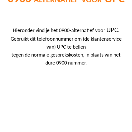
@
UPC
Hieronder vind je het 0900-alternatief voor
.
0
Gebruikt dit telefoonnummer om (de klantenservice
van) UPC te bellen
1
tegen de normale gesprekskosten, in plaats van het
1
dure 0900 nummer.
1
2
3
4
4
5