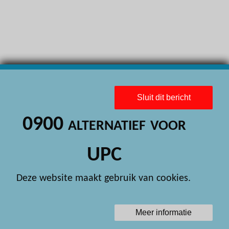
H
H
H
H
H
Sluit dit bericht
H
0900 alternatief voor
H
H
UPC
H
Deze website maakt gebruik van cookies.
H
H
Meer informatie
H