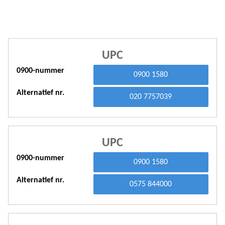
A
A
A
UPC
0900-nummer
A
0900 1580
A
Alternatief nr.
020 7757039
A
A
UPC
A
0900-nummer
0900 1580
A
Alternatief nr.
0575 844000
A
A
A