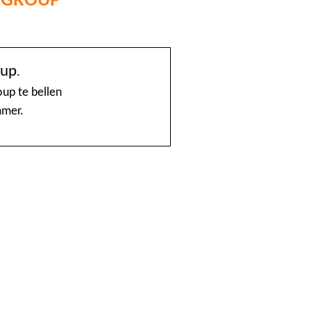
@Home
oup
.
1888 nummerinformatie KPN
up te bellen
mmer.
4launch
A1-Interflow
ABN AMRO Creditcardsaldo
AB Oost
Achmea Taxi Zeevang
ADSLwinkel.nl
AEGON
Aflevertijd.nl