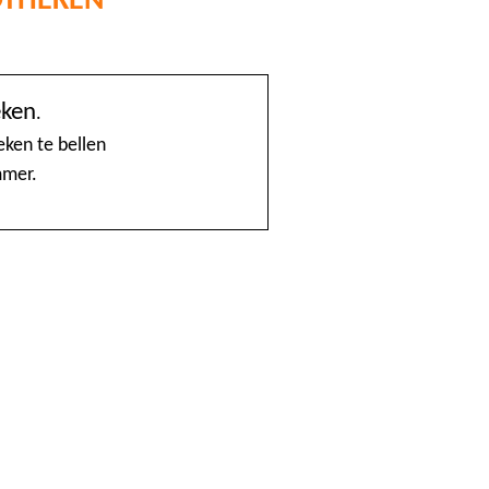
@Home
eken
.
1888 nummerinformatie KPN
ken te bellen
mmer.
4launch
A1-Interflow
ABN AMRO Creditcardsaldo
AB Oost
Achmea Taxi Zeevang
ADSLwinkel.nl
AEGON
Aflevertijd.nl