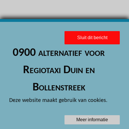
H
H
H
Sluit dit bericht
H
0900 alternatief voor
H
H
Regiotaxi Duin en
H
Bollenstreek
H
H
Deze website maakt gebruik van cookies.
H
H
Meer informatie
H