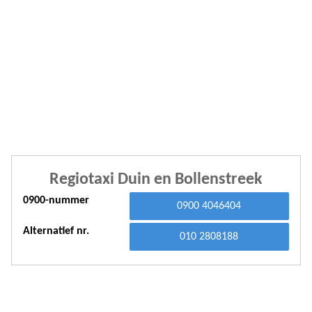
A
A
A
A
A
A
Regiotaxi Duin en Bollenstreek
A
0900-nummer
0900 4046404
A
Alternatief nr.
A
010 2808188
A
A