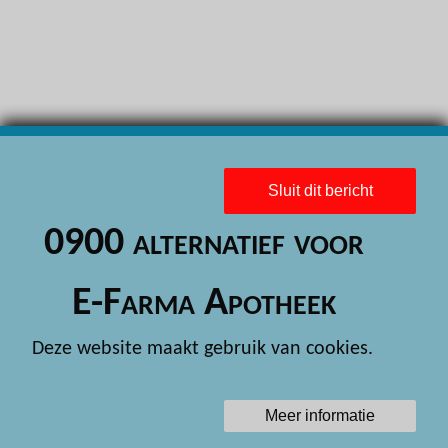
H
H
H
H
H
Sluit dit bericht
H
0900 alternatief voor
H
H
E-Farma Apotheek
H
Deze website maakt gebruik van cookies.
H
H
Meer informatie
H