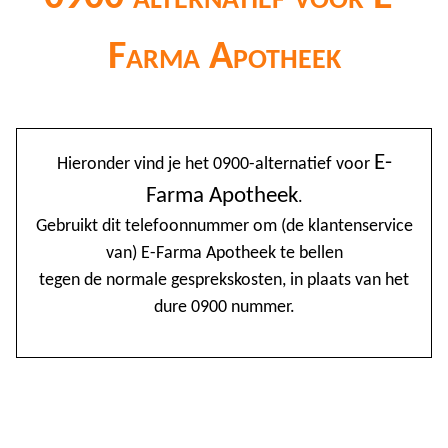
Farma Apotheek
@
E-
Hieronder vind je het 0900-alternatief voor
0
Farma Apotheek
.
1
Gebruikt dit telefoonnummer om (de klantenservice
van) E-Farma Apotheek te bellen
1
tegen de normale gesprekskosten, in plaats van het
1
dure 0900 nummer.
2
3
4