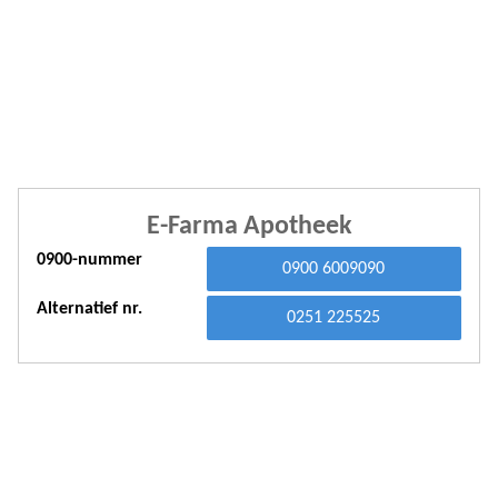
A
A
A
A
A
E-Farma Apotheek
A
0900-nummer
A
0900 6009090
A
Alternatief nr.
0251 225525
A
A
A
A