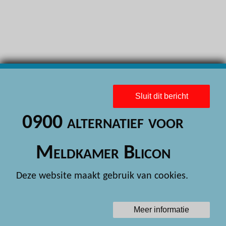
H
H
H
H
H
Sluit dit bericht
H
0900 alternatief voor
H
H
Meldkamer Blicon
H
Deze website maakt gebruik van cookies.
H
H
Meer informatie
H