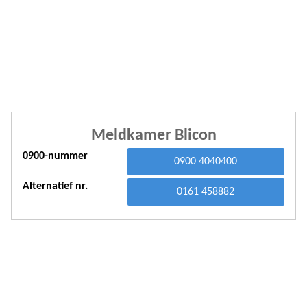
A
A
A
A
A
Meldkamer Blicon
A
0900-nummer
0900 4040400
A
Alternatief nr.
A
0161 458882
A
A
A
A