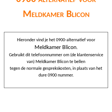
Meldkamer Blicon
@
Hieronder vind je het 0900-alternatief voor
0
Meldkamer Blicon
.
Gebruikt dit telefoonnummer om (de klantenservice
1
van) Meldkamer Blicon te bellen
1
tegen de normale gesprekskosten, in plaats van het
1
dure 0900 nummer.
2
3
4