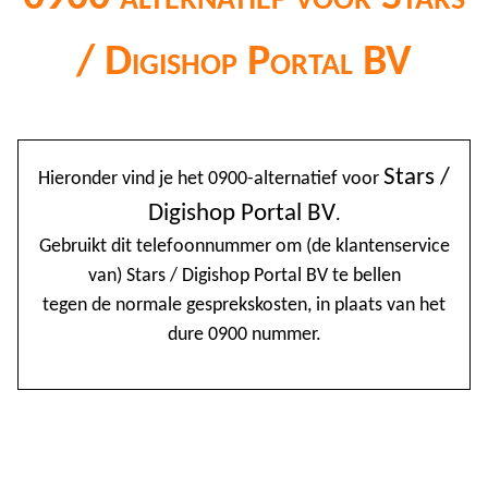
/ Digishop Portal BV
@
Stars /
Hieronder vind je het 0900-alternatief voor
0
Digishop Portal BV
.
1
Gebruikt dit telefoonnummer om (de klantenservice
van) Stars / Digishop Portal BV te bellen
1
tegen de normale gesprekskosten, in plaats van het
1
dure 0900 nummer.
2
3
4