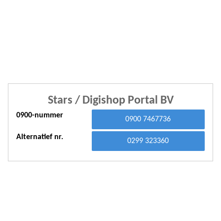
A
A
A
A
A
Stars / Digishop Portal BV
A
0900-nummer
A
0900 7467736
A
Alternatief nr.
0299 323360
A
A
A
A