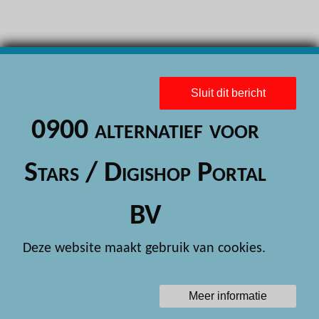
H
H
H
H
Sluit dit bericht
H
0900 alternatief voor
H
Stars / Digishop Portal
H
H
BV
H
Deze website maakt gebruik van cookies.
H
H
Meer informatie
H