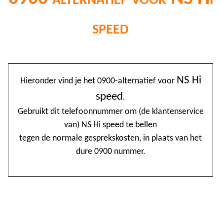
speed
@
NS Hi
Hieronder vind je het 0900-alternatief voor
0
speed
.
1
Gebruikt dit telefoonnummer om (de klantenservice
van) NS Hi speed te bellen
1
tegen de normale gesprekskosten, in plaats van het
1
dure 0900 nummer.
2
3
4