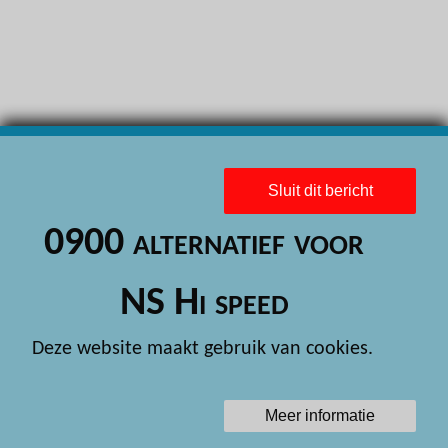
H
H
H
H
H
Sluit dit bericht
H
0900 alternatief voor
H
H
NS Hi speed
H
Deze website maakt gebruik van cookies.
H
H
Meer informatie
H