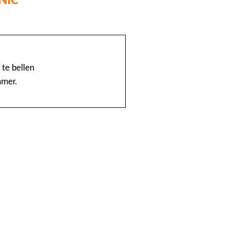
@Home
1888 nummerinformatie KPN
te bellen
mmer.
4launch
A1-Interflow
ABN AMRO Creditcardsaldo
AB Oost
Achmea Taxi Zeevang
ADSLwinkel.nl
AEGON
Aflevertijd.nl