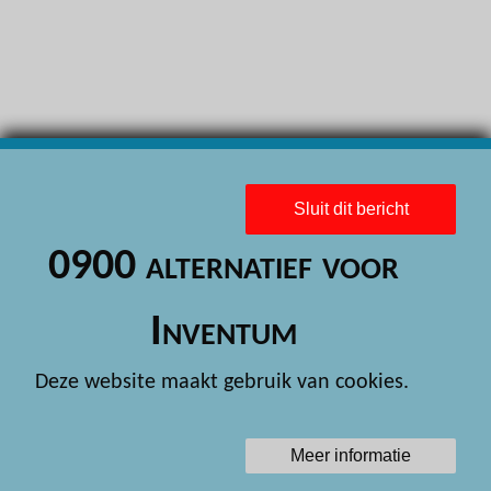
H
H
H
H
H
Sluit dit bericht
H
0900 alternatief voor
H
H
Inventum
H
Deze website maakt gebruik van cookies.
H
H
Meer informatie
H