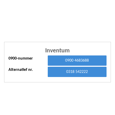
A
A
A
A
A
Inventum
A
0900-nummer
0900 4683688
A
Alternatief nr.
A
0318 542222
A
A
A
A