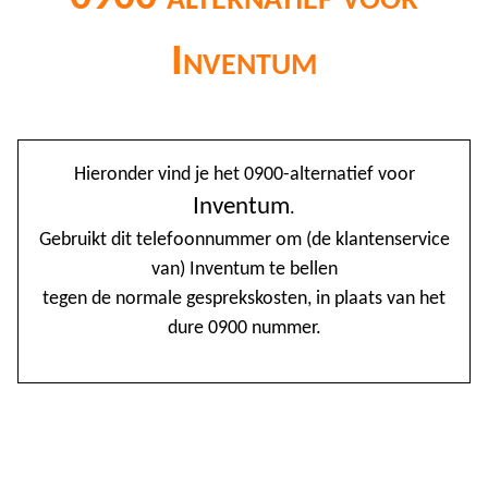
Inventum
@
Hieronder vind je het 0900-alternatief voor
0
Inventum
.
Gebruikt dit telefoonnummer om (de klantenservice
1
van) Inventum te bellen
1
tegen de normale gesprekskosten, in plaats van het
1
dure 0900 nummer.
2
3
4