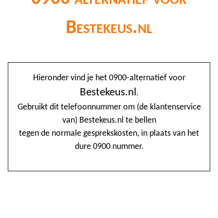
Bestekeus.nl
@
Hieronder vind je het 0900-alternatief voor
0
Bestekeus.nl
.
Gebruikt dit telefoonnummer om (de klantenservice
1
van) Bestekeus.nl te bellen
1
tegen de normale gesprekskosten, in plaats van het
1
dure 0900 nummer.
2
3
4