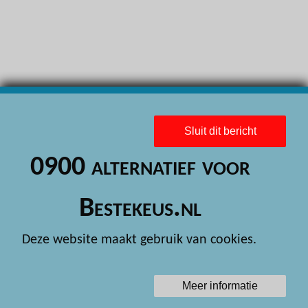
H
H
H
H
H
Sluit dit bericht
H
0900 alternatief voor
H
H
Bestekeus.nl
H
Deze website maakt gebruik van cookies.
H
H
Meer informatie
H