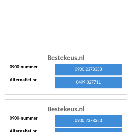
A
A
A
A
A
Bestekeus.nl
A
0900-nummer
0900 2378353
A
Alternatief nr.
A
0499 327711
A
A
Bestekeus.nl
A
0900-nummer
0900 2378353
A
Alternatief nr.