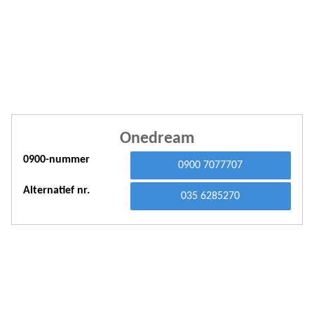
A
A
A
A
A
Onedream
A
0900-nummer
0900 7077707
A
Alternatief nr.
A
035 6285270
A
A
A
A