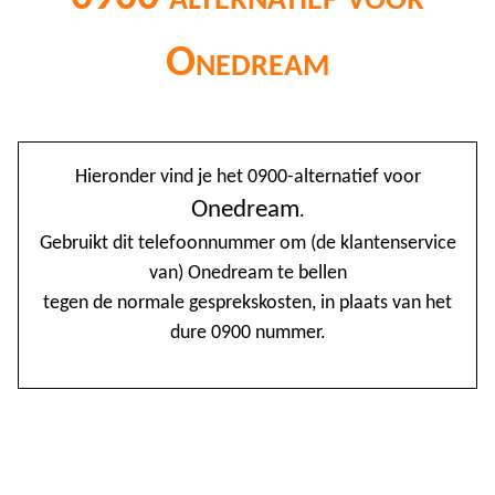
Onedream
@
Hieronder vind je het 0900-alternatief voor
0
Onedream
.
Gebruikt dit telefoonnummer om (de klantenservice
1
van) Onedream te bellen
1
tegen de normale gesprekskosten, in plaats van het
1
dure 0900 nummer.
2
3
4