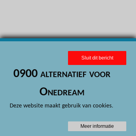
H
H
H
H
H
Sluit dit bericht
H
0900 alternatief voor
H
H
Onedream
H
Deze website maakt gebruik van cookies.
H
H
Meer informatie
H