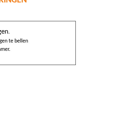
@Home
gen
.
1888 nummerinformatie KPN
gen te bellen
mmer.
4launch
A1-Interflow
ABN AMRO Creditcardsaldo
AB Oost
Achmea Taxi Zeevang
ADSLwinkel.nl
AEGON
Aflevertijd.nl