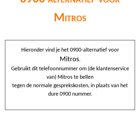
Mitros
@
Hieronder vind je het 0900-alternatief voor
0
Mitros
.
Gebruikt dit telefoonnummer om (de klantenservice
1
van) Mitros te bellen
1
tegen de normale gesprekskosten, in plaats van het
1
dure 0900 nummer.
2
3
4