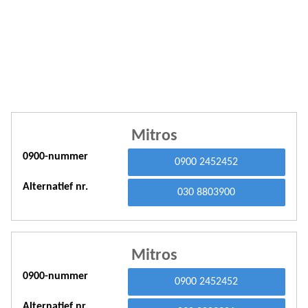
A
A
A
A
A
Mitros
A
0900-nummer
0900 2452452
A
Alternatief nr.
A
030 8803900
A
A
Mitros
A
0900-nummer
0900 2452452
A
Alternatief nr.