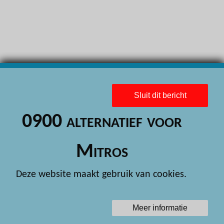
H
H
H
H
H
Sluit dit bericht
H
0900 alternatief voor
H
H
Mitros
H
Deze website maakt gebruik van cookies.
H
H
Meer informatie
H