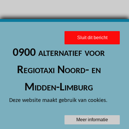
H
H
H
Sluit dit bericht
H
0900 alternatief voor
H
H
Regiotaxi Noord- en
H
Midden-Limburg
H
H
Deze website maakt gebruik van cookies.
H
H
Meer informatie
H