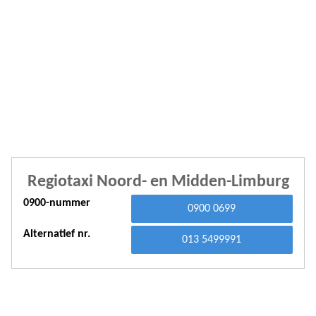
A
A
A
A
A
A
Regiotaxi Noord- en Midden-Limburg
A
0900-nummer
0900 0699
A
Alternatief nr.
A
013 5499991
A
A