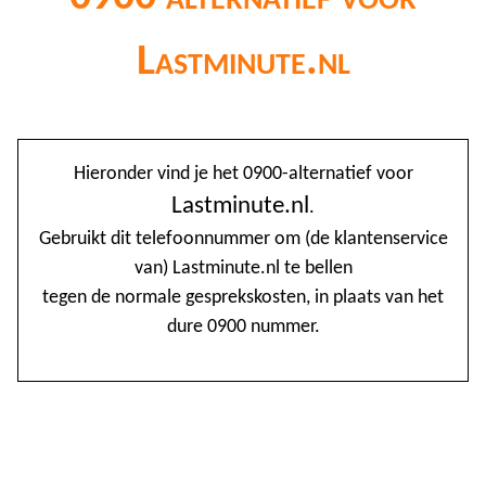
Lastminute.nl
@
Hieronder vind je het 0900-alternatief voor
0
Lastminute.nl
.
Gebruikt dit telefoonnummer om (de klantenservice
1
van) Lastminute.nl te bellen
1
tegen de normale gesprekskosten, in plaats van het
1
dure 0900 nummer.
2
3
4