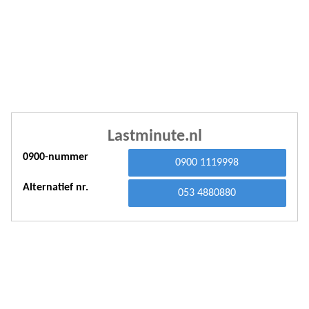
A
A
A
A
A
Lastminute.nl
A
0900-nummer
0900 1119998
A
Alternatief nr.
A
053 4880880
A
A
A
A