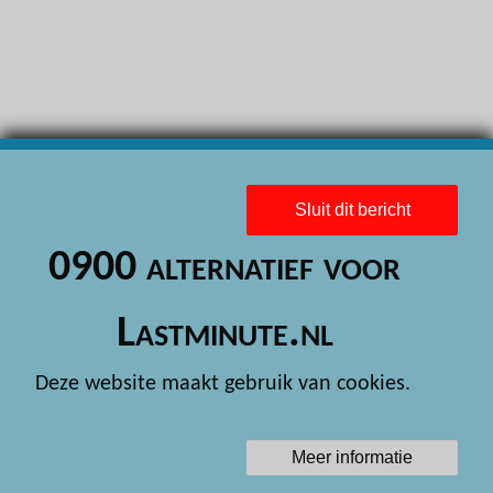
H
H
H
H
H
Sluit dit bericht
H
0900 alternatief voor
H
H
Lastminute.nl
H
Deze website maakt gebruik van cookies.
H
H
Meer informatie
H