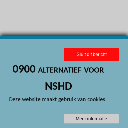
H
H
H
H
H
Sluit dit bericht
H
0900 alternatief voor
H
H
NSHD
H
Deze website maakt gebruik van cookies.
H
H
Meer informatie
H