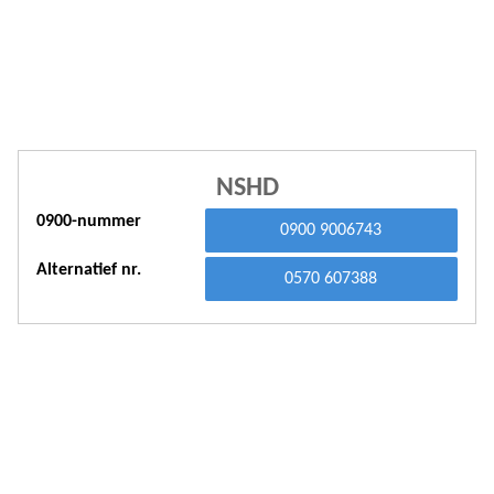
A
A
A
A
A
NSHD
0900-nummer
A
0900 9006743
A
Alternatief nr.
0570 607388
A
A
A
A
A