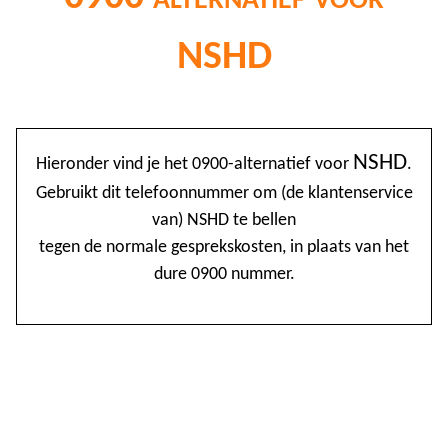
NSHD
@
NSHD
Hieronder vind je het 0900-alternatief voor
.
0
Gebruikt dit telefoonnummer om (de klantenservice
van) NSHD te bellen
1
tegen de normale gesprekskosten, in plaats van het
1
dure 0900 nummer.
1
2
3
4