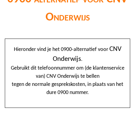
Onderwijs
@
CNV
Hieronder vind je het 0900-alternatief voor
0
Onderwijs
.
1
Gebruikt dit telefoonnummer om (de klantenservice
van) CNV Onderwijs te bellen
1
tegen de normale gesprekskosten, in plaats van het
1
dure 0900 nummer.
2
3
4