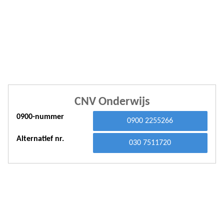
A
A
A
A
A
CNV Onderwijs
A
0900-nummer
A
0900 2255266
A
Alternatief nr.
030 7511720
A
A
A
A