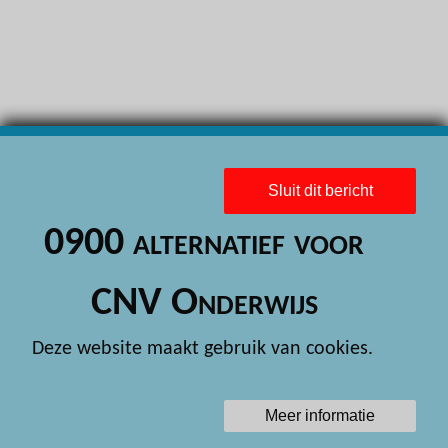
H
H
H
H
H
Sluit dit bericht
H
0900 alternatief voor
H
H
CNV Onderwijs
H
Deze website maakt gebruik van cookies.
H
H
Meer informatie
H