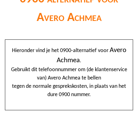
Avero Achmea
@
Avero
Hieronder vind je het 0900-alternatief voor
0
Achmea
.
1
Gebruikt dit telefoonnummer om (de klantenservice
van) Avero Achmea te bellen
1
tegen de normale gesprekskosten, in plaats van het
1
dure 0900 nummer.
2
3
4