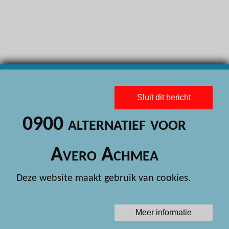
H
H
H
H
H
Sluit dit bericht
H
0900 alternatief voor
H
H
Avero Achmea
H
Deze website maakt gebruik van cookies.
H
H
Meer informatie
H