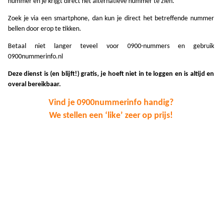
nummer en je krijgt direct het alternatieve nummer te zien.
A
Zoek je via een smartphone, dan kun je direct het betreffende nummer
A
bellen door erop te tikken.
Betaal niet langer teveel voor 0900-nummers en gebruik
A
0900nummerinfo.nl
A
Deze dienst is (en blijft!) gratis, je hoeft niet in te loggen en is altijd en
overal bereikbaar.
A
Vind je 0900nummerinfo handig?
A
We stellen een ‘like’ zeer op prijs!
A
A
A
A
A
A