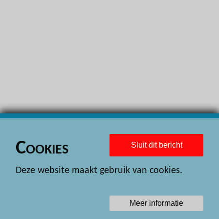
H
H
H
H
H
H
H
H
Cookies
Sluit dit bericht
H
Deze website maakt gebruik van cookies.
H
H
Meer informatie
H