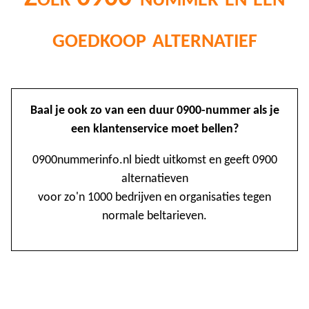
goedkoop alternatief
@
Baal je ook zo van een duur 0900-nummer als je
0
een klantenservice moet bellen?
1
0900nummerinfo.nl biedt uitkomst en geeft 0900
alternatieven
1
voor zo'n 1000 bedrijven en organisaties tegen
1
normale beltarieven.
2
3
4