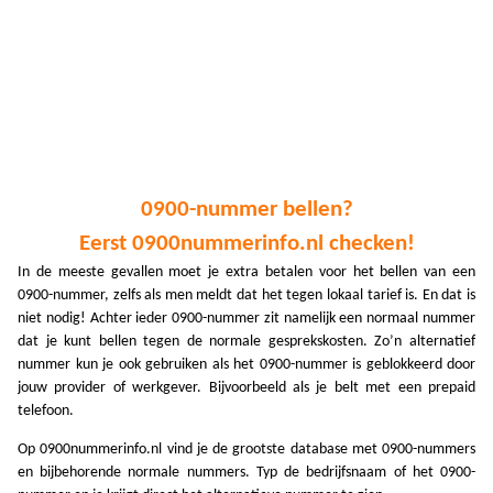
A
A
A
A
A
0900-nummer bellen?
A
Eerst 0900nummerinfo.nl checken!
A
In de meeste gevallen moet je extra betalen voor het bellen van een
0900-nummer, zelfs als men meldt dat het tegen lokaal tarief is. En dat is
A
niet nodig! Achter ieder 0900-nummer zit namelijk een normaal nummer
dat je kunt bellen tegen de normale gesprekskosten. Zo’n alternatief
A
nummer kun je ook gebruiken als het 0900-nummer is geblokkeerd door
jouw provider of werkgever. Bijvoorbeeld als je belt met een prepaid
A
telefoon.
A
Op 0900nummerinfo.nl vind je de grootste database met 0900-nummers
A
en bijbehorende normale nummers. Typ de bedrijfsnaam of het 0900-