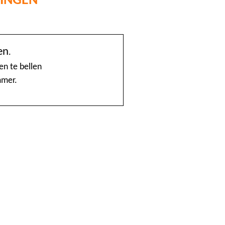
@Home
en
.
1888 nummerinformatie KPN
en te bellen
mmer.
4launch
A1-Interflow
ABN AMRO Creditcardsaldo
AB Oost
Achmea Taxi Zeevang
ADSLwinkel.nl
AEGON
Aflevertijd.nl