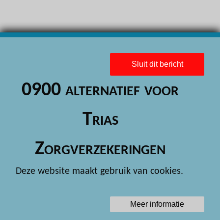
H
H
H
H
Sluit dit bericht
H
0900 alternatief voor
H
Trias
H
H
Zorgverzekeringen
H
Deze website maakt gebruik van cookies.
H
H
Meer informatie
H