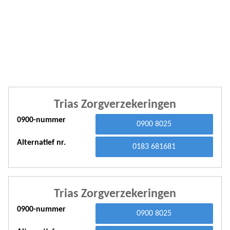
A
A
A
A
A
Trias Zorgverzekeringen
A
0900-nummer
A
0900 8025
A
Alternatief nr.
0183 681681
A
A
Trias Zorgverzekeringen
A
0900-nummer
0900 8025
A