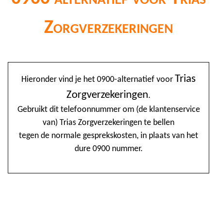
Zorgverzekeringen
@
Trias
Hieronder vind je het 0900-alternatief voor
0
Zorgverzekeringen
.
1
Gebruikt dit telefoonnummer om (de klantenservice
van) Trias Zorgverzekeringen te bellen
1
tegen de normale gesprekskosten, in plaats van het
1
dure 0900 nummer.
2
3
4