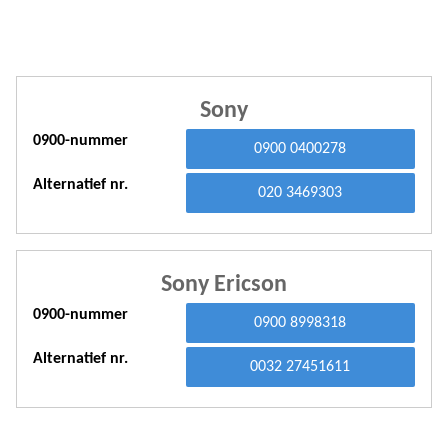
A
A
A
Sony
0900-nummer
A
0900 0400278
A
Alternatief nr.
020 3469303
A
A
Sony Ericson
A
0900-nummer
0900 8998318
A
Alternatief nr.
0032 27451611
A
A
A