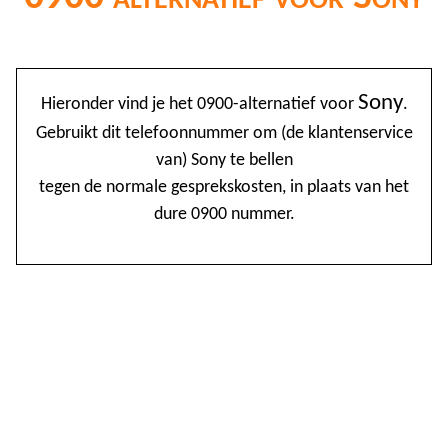
@
Sony
Hieronder vind je het 0900-alternatief voor
.
0
Gebruikt dit telefoonnummer om (de klantenservice
van) Sony te bellen
1
tegen de normale gesprekskosten, in plaats van het
1
dure 0900 nummer.
1
2
3
4
4
5