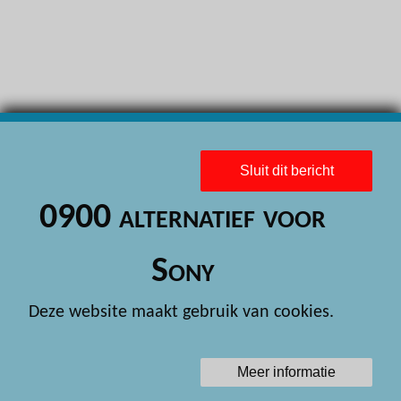
H
H
H
H
H
Sluit dit bericht
H
0900 alternatief voor
H
H
Sony
H
Deze website maakt gebruik van cookies.
H
H
Meer informatie
H