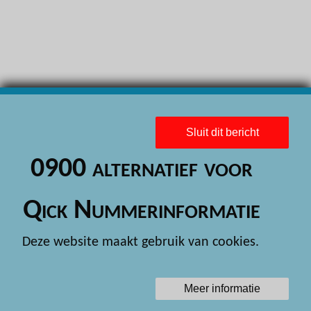
H
H
H
H
H
Sluit dit bericht
H
0900 alternatief voor
H
H
Qick Nummerinformatie
H
Deze website maakt gebruik van cookies.
H
H
Meer informatie
H