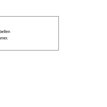
@Home
1888 nummerinformatie KPN
bellen
mmer.
4launch
A1-Interflow
ABN AMRO Creditcardsaldo
AB Oost
Achmea Taxi Zeevang
ADSLwinkel.nl
AEGON
Aflevertijd.nl