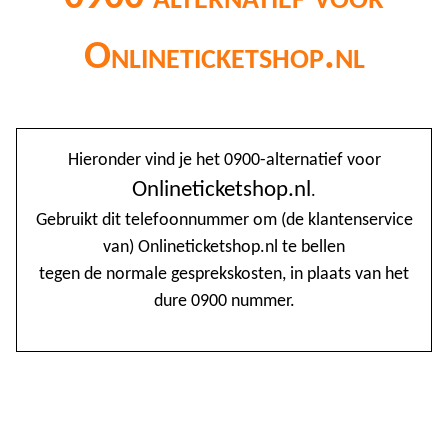
Onlineticketshop.nl
@
Hieronder vind je het 0900-alternatief voor
0
Onlineticketshop.nl
.
Gebruikt dit telefoonnummer om (de klantenservice
1
van) Onlineticketshop.nl te bellen
1
tegen de normale gesprekskosten, in plaats van het
1
dure 0900 nummer.
2
3
4