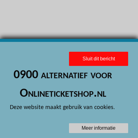
H
H
H
H
H
Sluit dit bericht
H
0900 alternatief voor
H
H
Onlineticketshop.nl
H
Deze website maakt gebruik van cookies.
H
H
Meer informatie
H