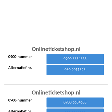
A
A
A
A
A
Onlineticketshop.nl
A
0900-nummer
0900 6654638
A
Alternatief nr.
A
050 2011525
A
A
Onlineticketshop.nl
A
0900-nummer
0900 6654638
A
Alternatief nr.