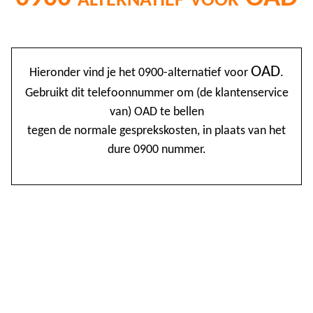
@
OAD
Hieronder vind je het 0900-alternatief voor
.
0
Gebruikt dit telefoonnummer om (de klantenservice
van) OAD te bellen
1
tegen de normale gesprekskosten, in plaats van het
1
dure 0900 nummer.
1
2
3
4
4
5