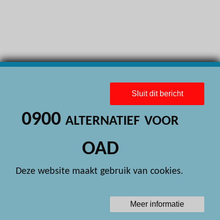
H
H
H
H
H
Sluit dit bericht
H
0900 alternatief voor
H
H
OAD
H
Deze website maakt gebruik van cookies.
H
H
Meer informatie
H