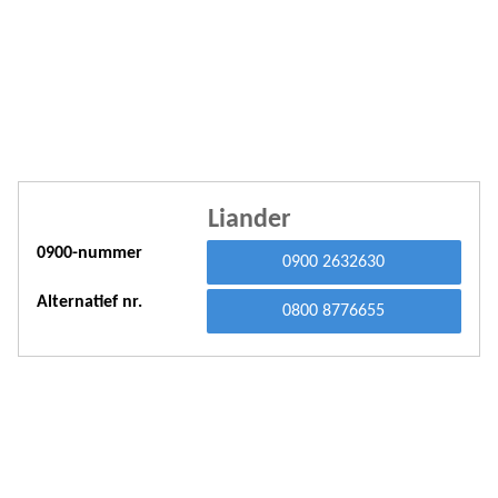
A
A
A
A
A
Liander
A
0900-nummer
0900 2632630
A
Alternatief nr.
A
0800 8776655
A
A
A
A