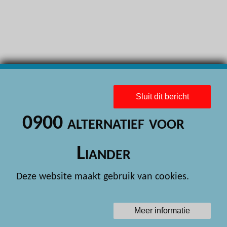
H
H
H
H
H
Sluit dit bericht
H
0900 alternatief voor
H
H
Liander
H
Deze website maakt gebruik van cookies.
H
H
Meer informatie
H