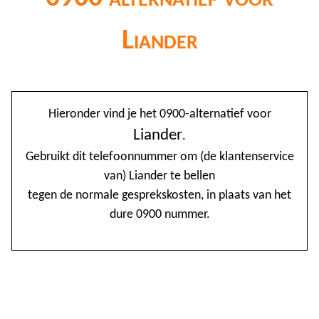
Liander
@
Hieronder vind je het 0900-alternatief voor
0
Liander
.
Gebruikt dit telefoonnummer om (de klantenservice
1
van) Liander te bellen
1
tegen de normale gesprekskosten, in plaats van het
1
dure 0900 nummer.
2
3
4