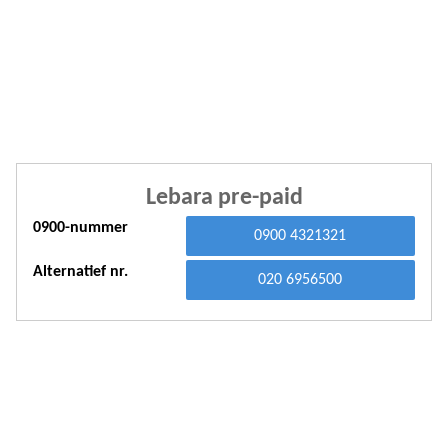
A
A
A
A
A
Lebara pre-paid
A
0900-nummer
0900 4321321
A
Alternatief nr.
A
020 6956500
A
A
A
A