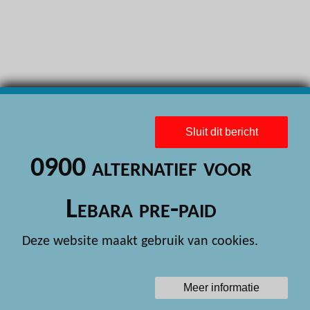
H
H
H
H
H
Sluit dit bericht
H
0900 alternatief voor
H
H
Lebara pre-paid
H
Deze website maakt gebruik van cookies.
H
H
Meer informatie
H