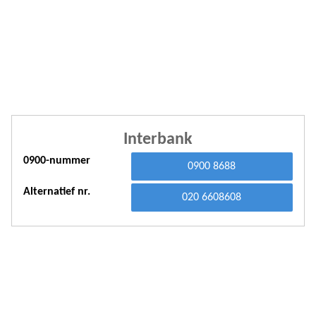
A
A
A
A
A
Interbank
A
0900-nummer
0900 8688
A
Alternatief nr.
A
020 6608608
A
A
A
A