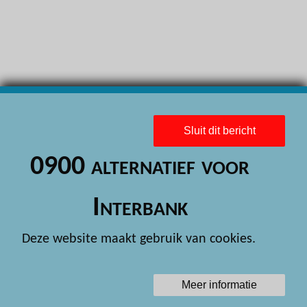
H
H
H
H
H
Sluit dit bericht
H
0900 alternatief voor
H
H
Interbank
H
Deze website maakt gebruik van cookies.
H
H
Meer informatie
H