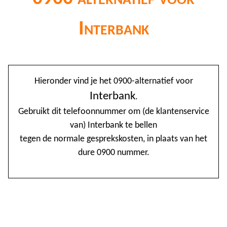
Interbank
@
Hieronder vind je het 0900-alternatief voor
0
Interbank
.
Gebruikt dit telefoonnummer om (de klantenservice
1
van) Interbank te bellen
1
tegen de normale gesprekskosten, in plaats van het
1
dure 0900 nummer.
2
3
4