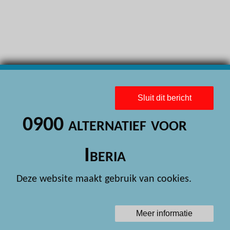
H
H
H
H
H
Sluit dit bericht
H
0900 alternatief voor
H
H
Iberia
H
Deze website maakt gebruik van cookies.
H
H
Meer informatie
H