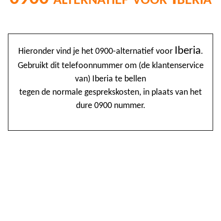
@
Iberia
Hieronder vind je het 0900-alternatief voor
.
0
Gebruikt dit telefoonnummer om (de klantenservice
van) Iberia te bellen
1
tegen de normale gesprekskosten, in plaats van het
1
dure 0900 nummer.
1
2
3
4
4
5