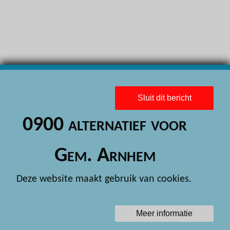
H
H
H
H
H
Sluit dit bericht
H
0900 alternatief voor
H
H
Gem. Arnhem
H
Deze website maakt gebruik van cookies.
H
H
Meer informatie
H