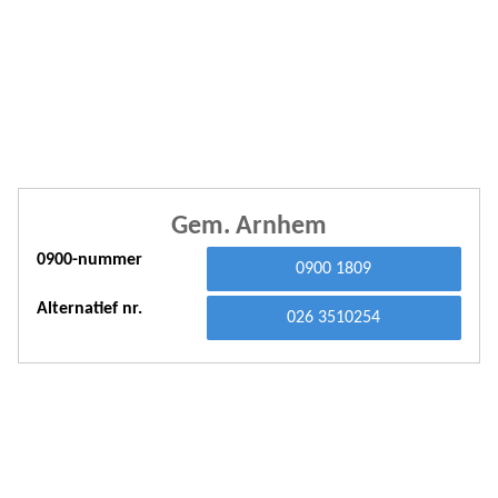
A
A
A
A
A
Gem. Arnhem
A
0900-nummer
A
0900 1809
A
Alternatief nr.
026 3510254
A
A
A
A