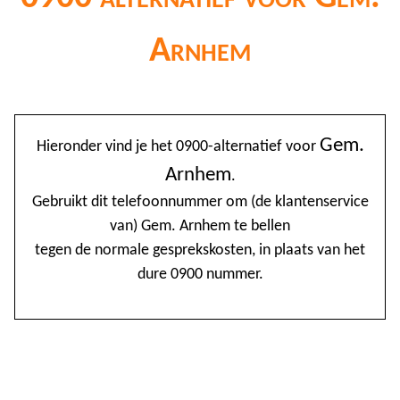
Arnhem
@
Gem.
Hieronder vind je het 0900-alternatief voor
0
Arnhem
.
1
Gebruikt dit telefoonnummer om (de klantenservice
van) Gem. Arnhem te bellen
1
tegen de normale gesprekskosten, in plaats van het
1
dure 0900 nummer.
2
3
4