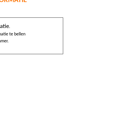
@Home
atie
.
1888 nummerinformatie KPN
atie te bellen
mmer.
4launch
A1-Interflow
ABN AMRO Creditcardsaldo
AB Oost
Achmea Taxi Zeevang
ADSLwinkel.nl
AEGON
Aflevertijd.nl