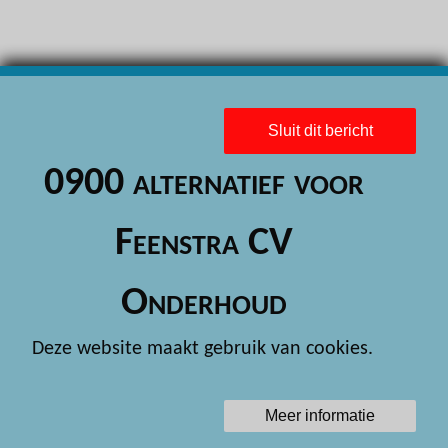
H
H
H
H
Sluit dit bericht
H
0900 alternatief voor
H
Feenstra CV
H
H
Onderhoud
H
Deze website maakt gebruik van cookies.
H
H
Meer informatie
H