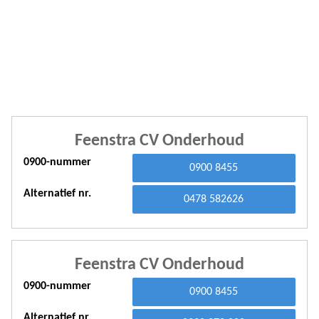
A
A
A
A
A
Feenstra CV Onderhoud
A
0900-nummer
0900 8455
A
Alternatief nr.
A
0478 582626
A
A
Feenstra CV Onderhoud
A
0900-nummer
0900 8455
A
Alternatief nr.