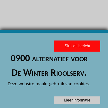
H
H
H
H
H
Sluit dit bericht
H
0900 alternatief voor
H
H
De Winter Rioolserv.
H
Deze website maakt gebruik van cookies.
H
H
Meer informatie
H