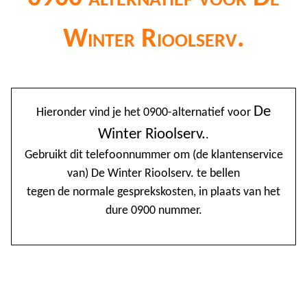
Winter Rioolserv.
@
De
Hieronder vind je het 0900-alternatief voor
0
Winter Rioolserv.
.
1
Gebruikt dit telefoonnummer om (de klantenservice
van) De Winter Rioolserv. te bellen
1
tegen de normale gesprekskosten, in plaats van het
1
dure 0900 nummer.
2
3
4