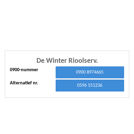
A
A
A
A
A
De Winter Rioolserv.
A
0900-nummer
A
0900 8974665
A
Alternatief nr.
0596 551236
A
A
A
A