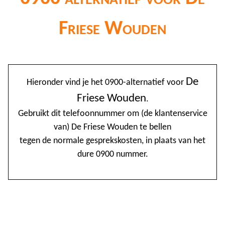
Friese Wouden
@
De
Hieronder vind je het 0900-alternatief voor
0
Friese Wouden
.
1
Gebruikt dit telefoonnummer om (de klantenservice
van) De Friese Wouden te bellen
1
tegen de normale gesprekskosten, in plaats van het
1
dure 0900 nummer.
2
3
4