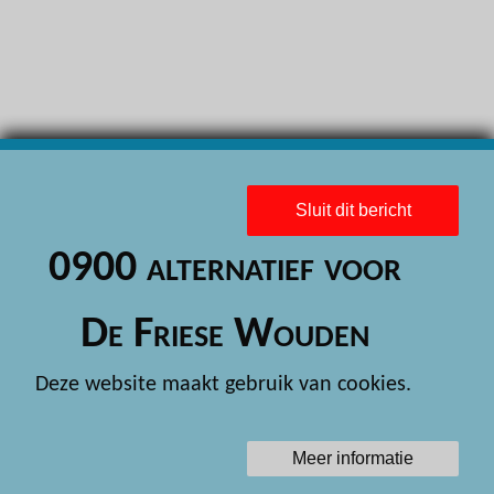
H
H
H
H
H
Sluit dit bericht
H
0900 alternatief voor
H
H
De Friese Wouden
H
Deze website maakt gebruik van cookies.
H
H
Meer informatie
H