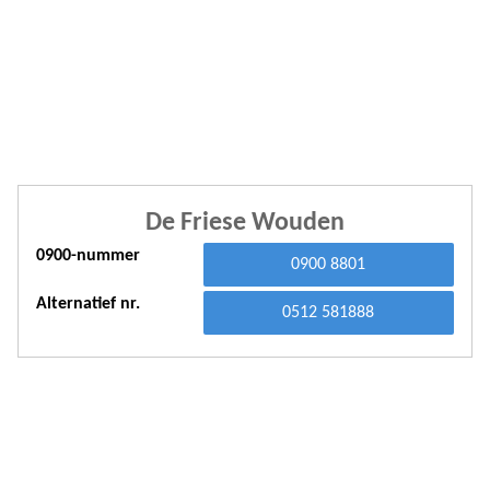
A
A
A
A
A
De Friese Wouden
A
0900-nummer
A
0900 8801
A
Alternatief nr.
0512 581888
A
A
A
A