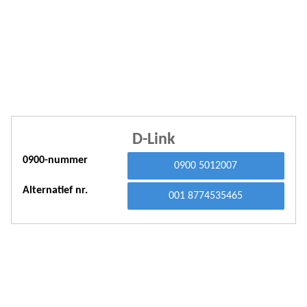
A
A
A
A
A
D-Link
A
0900-nummer
A
0900 5012007
A
Alternatief nr.
001 8774535465
A
A
A
A