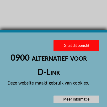
H
H
H
H
H
Sluit dit bericht
H
0900 alternatief voor
H
H
D-Link
H
Deze website maakt gebruik van cookies.
H
H
Meer informatie
H