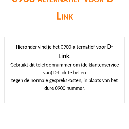
Link
@
D-
Hieronder vind je het 0900-alternatief voor
0
Link
.
1
Gebruikt dit telefoonnummer om (de klantenservice
van) D-Link te bellen
1
tegen de normale gesprekskosten, in plaats van het
1
dure 0900 nummer.
2
3
4