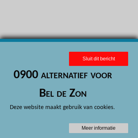
H
H
H
H
H
Sluit dit bericht
H
0900 alternatief voor
H
H
Bel de Zon
H
Deze website maakt gebruik van cookies.
H
H
Meer informatie
H