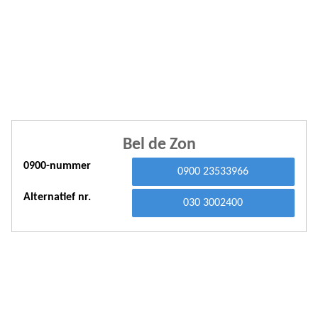
A
A
A
A
A
Bel de Zon
A
0900-nummer
A
0900 23533966
A
Alternatief nr.
030 3002400
A
A
A
A