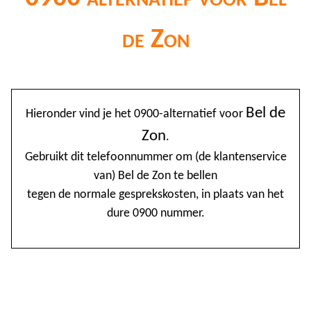
de Zon
@
Bel de
Hieronder vind je het 0900-alternatief voor
0
Zon
.
1
Gebruikt dit telefoonnummer om (de klantenservice
van) Bel de Zon te bellen
1
tegen de normale gesprekskosten, in plaats van het
1
dure 0900 nummer.
2
3
4