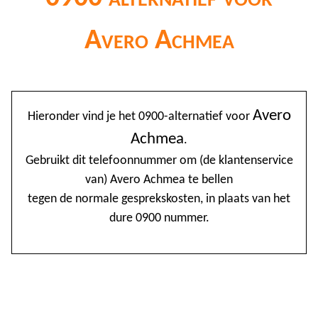
Avero Achmea
@
Avero
Hieronder vind je het 0900-alternatief voor
0
Achmea
.
1
Gebruikt dit telefoonnummer om (de klantenservice
van) Avero Achmea te bellen
1
tegen de normale gesprekskosten, in plaats van het
1
dure 0900 nummer.
2
3
4