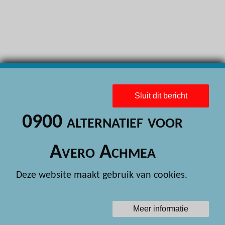
H
H
H
H
H
Sluit dit bericht
H
0900 alternatief voor
H
H
Avero Achmea
H
Deze website maakt gebruik van cookies.
H
H
Meer informatie
H