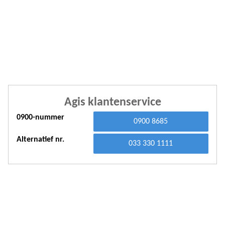
A
A
A
A
A
Agis klantenservice
A
0900-nummer
A
0900 8685
A
Alternatief nr.
033 330 1111
A
A
A
A