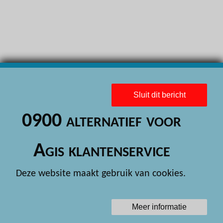
H
H
H
H
H
Sluit dit bericht
H
0900 alternatief voor
H
H
Agis klantenservice
H
Deze website maakt gebruik van cookies.
H
H
Meer informatie
H