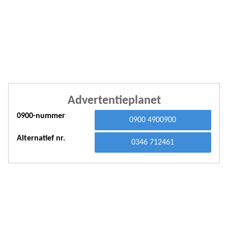
A
A
A
A
A
Advertentieplanet
A
0900-nummer
0900 4900900
A
Alternatief nr.
A
0346 712461
A
A
A
A