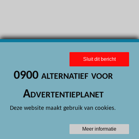
H
H
H
H
H
Sluit dit bericht
H
0900 alternatief voor
H
H
Advertentieplanet
H
Deze website maakt gebruik van cookies.
H
H
Meer informatie
H